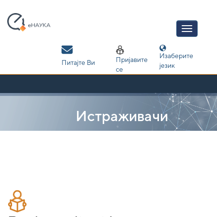
Skip
navigation
Изаберите
Пријавите
Питајте Ви
језик
се
Истраживачи