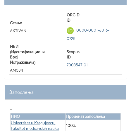
ORCID
iD
Стање
0000-0001-6016-
AKTIVAN
0725
ИБИ
(Идентификациони
Scopus
Број
ID
Истраживача)
7003547101
AM584
Запослења
_
НИО
Проценат запослења
Univerzitet u Kragujevcu,
100%
Fakultet medicinskih nauka