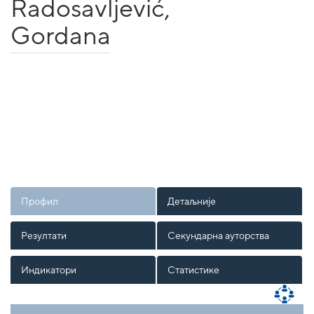
Radosavljević,
Gordana
Профил
Детаљније
Резултати
Секундарна ауторства
Индикатори
Статистике