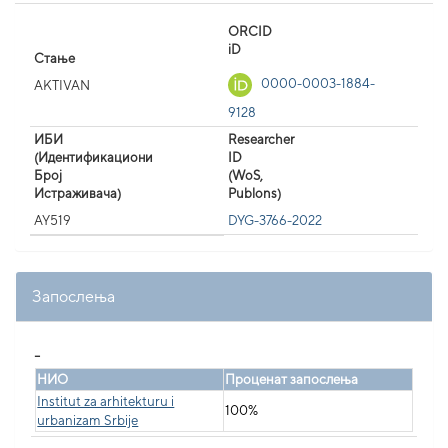
ORCID
iD
Стање
0000-0003-1884-
AKTIVAN
9128
ИБИ
Researcher
(Идентификациони
ID
Број
(WoS,
Истраживача)
Publons)
AY519
DYG-3766-2022
Запослења
_
НИО
Проценат запослења
Institut za arhitekturu i
100%
urbanizam Srbije