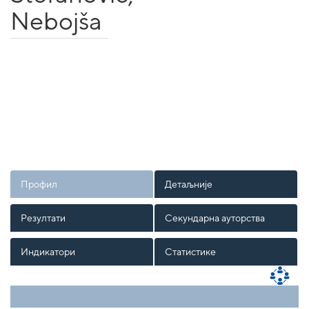
Nebojša
Профил
Детаљније
Резултати
Секундарна ауторства
Индикатори
Статистике