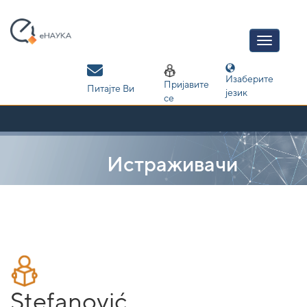
Skip
navigation
Изаберите
Пријавите
Питајте Ви
језик
се
Истраживачи
Stefanović,