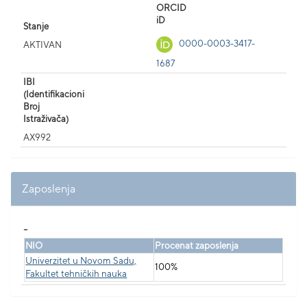
ORCID
iD
Stanje
0000-0003-3417-
AKTIVAN
1687
IBI
(Identifikacioni
Broj
Istraživača)
AX992
Zaposlenja
_
NIO
Procenat zaposlenja
Univerzitet u Novom Sadu,
100%
Fakultet tehničkih nauka