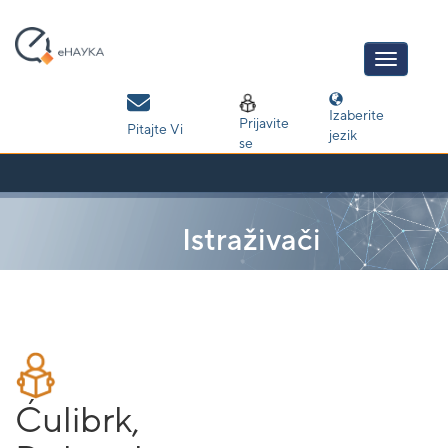
Skip
navigation
Izaberite
Prijavite
Pitajte Vi
jezik
se
Istraživači
Ćulibrk,