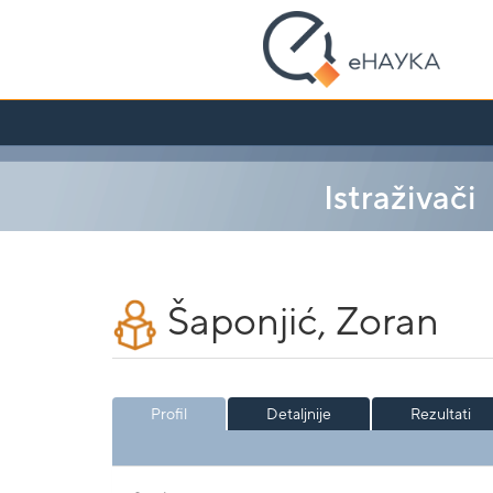
Skip
navigation
Istraživači
Šaponjić, Zoran
Profil
Detaljnije
Rezultati