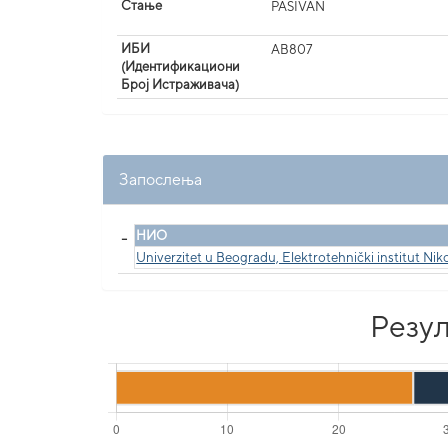
Стање
PASIVAN
ИБИ
AB807
(Идентификациони
Број Истраживача)
Запослења
_
НИО
Univerzitet u Beogradu, Elektrotehnički institut Niko
Резул