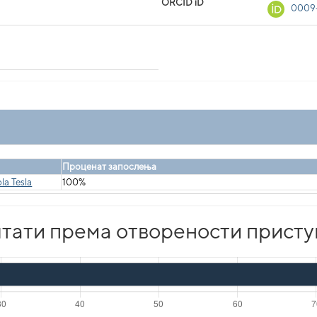
ORCID iD
0009
Проценат запослења
la Tesla
100%
тати према отворености присту