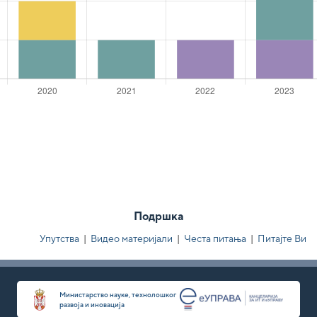
Подршка
Упутства
|
Видео материјали
|
Честа питања
|
Питајте Ви
Министарство науке, технолошког
развоја и иновација