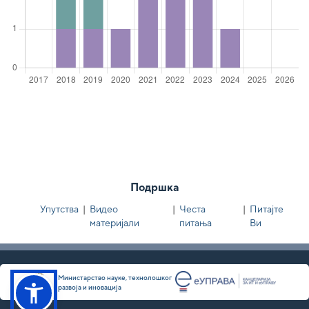
Подршка
Упутства
|
Видео
|
Честа
|
Питајте
материјали
питања
Ви
Министарство науке, технолошког
развоја и иновација