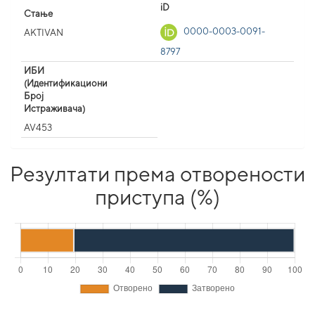
iD
Стање
0000-0003-0091-
AKTIVAN
8797
ИБИ
(Идентификациони
Број
Истраживача)
AV453
Резултати према отворености
приступа (%)