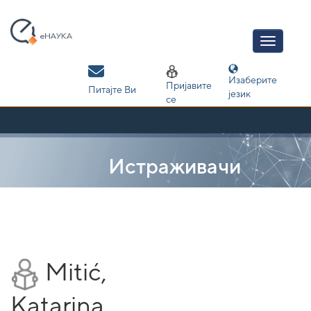
Skip
navigation
Изаберите
Пријавите
Питајте Ви
језик
се
Истраживачи
Mitić,
Katarina