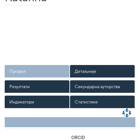
Профил
Детаљније
Резултати
Секундарна ауторства
Индикатори
Статистике
ORCID