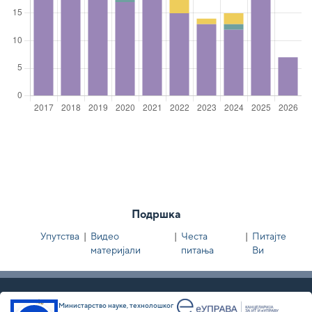
Подршка
Упутства
|
Видео
|
Честа
|
Питајте
материјали
питања
Ви
Министарство науке, технолошког