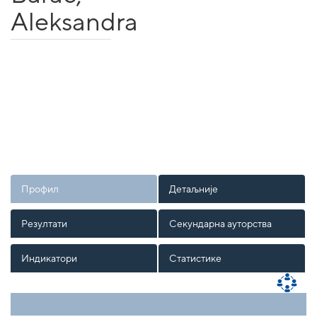
Aleksandra
Профил
Детаљније
Резултати
Секундарна ауторства
Индикатори
Статистике