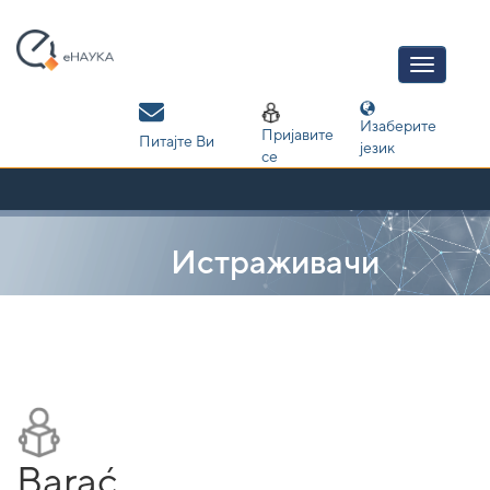
Skip
navigation
Изаберите
Пријавите
Питајте Ви
језик
се
Истраживачи
Barać,