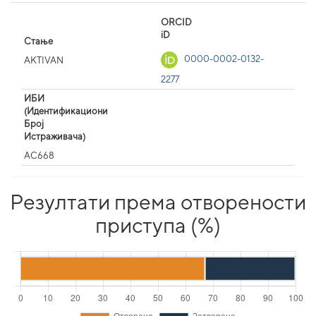
ORCID
iD
Стање
0000-0002-0132-
AKTIVAN
2277
ИБИ
(Идентификациони
Број
Истраживача)
AC668
Резултати према отворености
приступа (%)