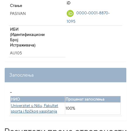
iD
Стање
0000-0001-8870-
PASIVAN
1095
ИБИ
(Идентификациони
Број
Истраживача)
AU105
Запослења
_
НИО
Проценат запослења
Univerzitet u Nišu, Fakultet
100%
sporta i fizičkog vaspitanja