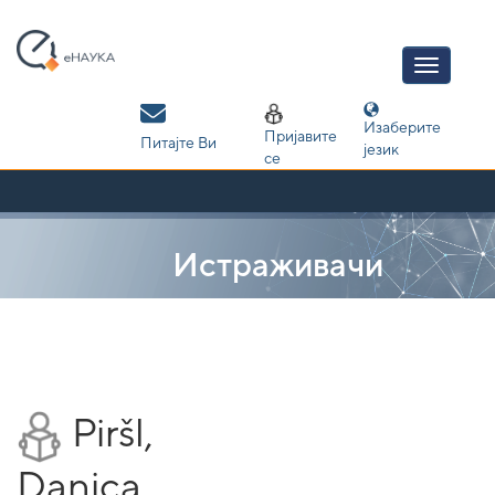
Skip
navigation
Изаберите
Пријавите
Питајте Ви
језик
се
Истраживачи
Piršl,
Danica