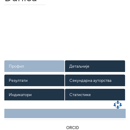
Профил
Детаљније
Резултати
Секундарна ауторства
Индикатори
Статистике
ORCID