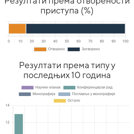
Резултати према отворености
приступа (%)
Резултати према типу у
последњих 10 година