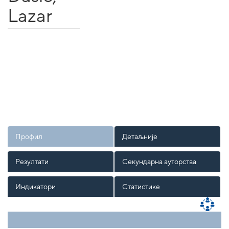
Lazar
Профил
Детаљније
Резултати
Секундарна ауторства
Индикатори
Статистике