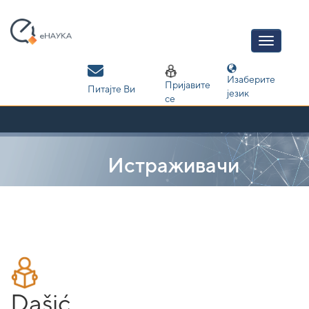
Skip
navigation
Изаберите
Пријавите
Питајте Ви
језик
се
Истраживачи
Dašić,