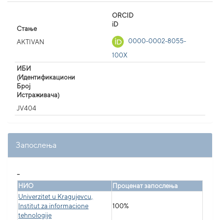
ORCID
iD
Стање
0000-0002-8055-
AKTIVAN
100X
ИБИ
(Идентификациони
Број
Истраживача)
JV404
Запослења
_
НИО
Проценат запослења
Univerzitet u Kragujevcu,
Institut za informacione
100%
tehnologije