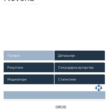
Профил
Детаљније
Резултати
Секундарна ауторства
Индикатори
Статистике
ORCID