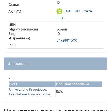
iD
Стање
0000-0001-9494-
AKTIVAN
881X
ИБИ
(Идентификациони
Scopus
Број
ID
Истраживача)
54928811000
IK771
Запослења
_
НИО
Проценат запослења
Univerzitet u Kragujevcu,
50%
Fakultet medicinskih nauka