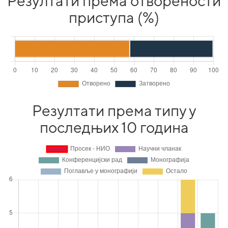
Резултати према отворености
приступа (%)
Резултати према типу у
последњих 10 година