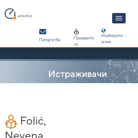
Skip
navigation
Изаберите
Пријавите
Питајте Ви
језик
се
Истраживачи
Folić,
Nevena