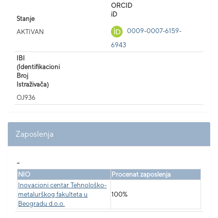
ORCID
iD
Stanje
0009-0007-6159-
AKTIVAN
6943
IBI
(Identifikacioni
Broj
Istraživača)
OJ936
Zaposlenja
_
NIO
Procenat zaposlenja
Inovacioni centar Tehnološko-
metalurškog fakulteta u
100%
Beogradu d.o.o.