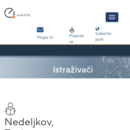
Skip
navigation
Izaberite
Prijavite
Pitajte Vi
jezik
se
Istraživači
Nedeljkov,