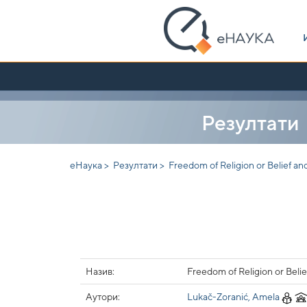
Skip
navigation
Резултати
еНаука >
Резултати >
Freedom of Religion or Belief an
Назив:
Freedom of Religion or Belie
Аутори:
Lukač-Zoranić, Amela