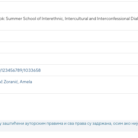
k: Summer School of Interethnic, Intercultural and Interconfessional Di
le/123456789/1033658
č Zoranić, Amela
у заштићени ауторским правима и сва права су задржана, осим ако ниј