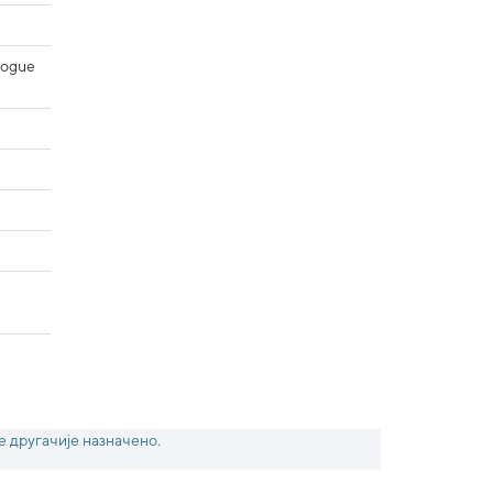
alogue
е другачије назначено.