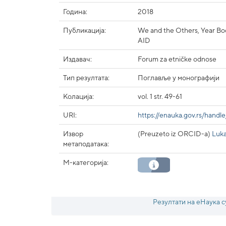
Година:
2018
Публикација:
We and the Others, Year Boo
AID
Издавач:
Forum za etničke odnose
Тип резултата:
Поглавље у монографији
Колација:
vol. 1 str. 49-61
URI:
https://enauka.gov.rs/hand
Извор
(Preuzeto iz ORCID-a)
Luka
метаподатака:
М-категорија:
Резултати на еНаука с