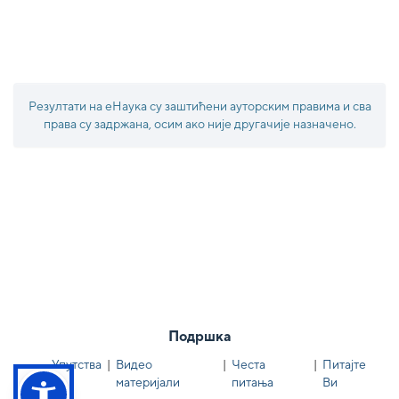
Резултати на еНаука су заштићени ауторским правима и сва
права су задржана, осим ако није другачије назначено.
Подршка
Упутства
|
Видео
|
Честа
|
Питајте
материјали
питања
Ви