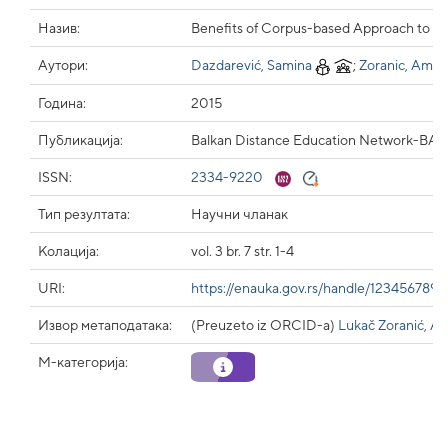
Назив:
Benefits of Corpus-based Approach to L
Аутори:
Dazdarević, Samina
;
Zoranic, Amel
Година:
2015
Публикација:
Balkan Distance Education Network-BADE
ISSN:
2334-9220
Тип резултата:
Научни чланак
Колација:
vol. 3 br. 7 str. 1-4
URI:
https://enauka.gov.rs/handle/123456789
Извор метаподатака:
(Preuzeto iz ORCID-a)
Lukač Zoranić, A
М-категорија: