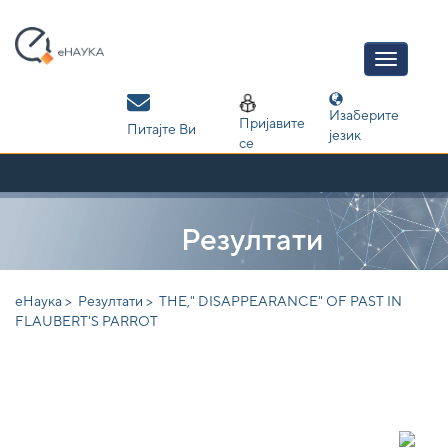
Skip
navigation
Изаберите
Пријавите
Питајте Ви
језик
се
Резултати
еНаука >
Резултати >
THE," DISAPPEARANCE" OF PAST IN
FLAUBERT'S PARROT