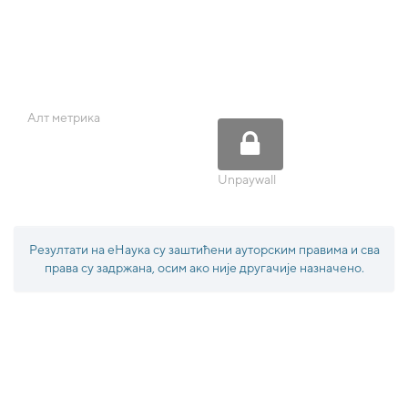
Алт метрика
Unpaywall
Резултати на еНаука су заштићени ауторским правима и сва
права су задржана, осим ако није другачије назначено.