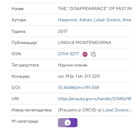
Назив:
THE," DISAPPEARANCE" OF PAST IN 
Аутори:
Hasanović, Adnan
;
Lukač-Zoranić, Amela
Година:
2017
Публикација:
LINGUA MONTENEGRINA
ISSN:
2704-5277
Тип резултата:
Научни чланак
Колација:
vol. 19 br. 1 str. 217-225
DOI:
10.46584/lm.v19i1.558
URI:
https://enauka.gov.rs/handle/123456789
Извор метаподатака:
(Preuzeto iz ORCID-a)
Lukač Zoranić, A
М-категорија: