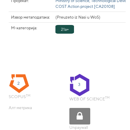
Пројекат:
Ministry of Science, Technological Dev
COST Action project [CA20108]
Извор метаподатака:
(Preuzeto iz Nasi u WoS)
М-категорија:
21a+
2
3
TM
SCOPUS
TM
WEB OF SCIENCE
Алт метрика
Unpaywall