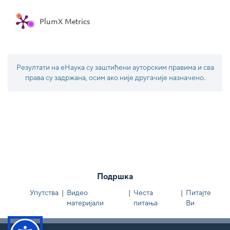
PlumX Metrics
Резултати на еНаука су заштићени ауторским правима и сва
права су задржана, осим ако није другачије назначено.
Подршка
Упутства
|
Видео
|
Честа
|
Питајте
материјали
питања
Ви