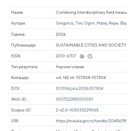
Назив:
Combining interdisciplinary field measur
Аутори:
Gregorcic, Tim
;
Ogrin, Matej
;
Repe, Blaz
;
Година:
2026
Публикација:
SUSTAINABLE CITIES AND SOCIETY
ISSN:
2210-6707
Тип резултата:
Научни чланак
Колација:
vol. 142 str. 107304-107304
DOI:
10.1016/j.scs.2026.107304
WoS-ID:
001722285000001
Scopus-ID:
2-s2.0-105033229065
URI:
https://enauka.gov.rs/handle/123456789