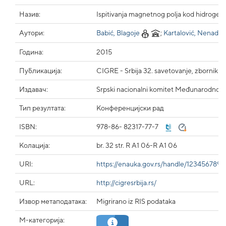
Назив:
Ispitivanja magnetnog polja kod hidrogen
Аутори:
Babić, Blagoje
;
Kartalović, Nenad
Година:
2015
Публикација:
CIGRE - Srbija 32. savetovanje, zbornik r
Издавач:
Srpski nacionalni komitet Međunarodnog s
Тип резултата:
Конференцијски рад
ISBN:
978-86- 82317-77-7
Колација:
br. 32 str. R A1 06-R A1 06
URI:
https://enauka.gov.rs/handle/123456789
URL:
http://cigresrbija.rs/
Извор метаподатака:
Migrirano iz RIS podataka
М-категорија: