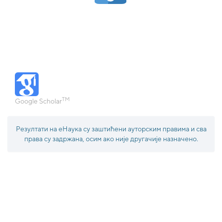
TM
Google Scholar
Резултати на еНаука су заштићени ауторским правима и сва
права су задржана, осим ако није другачије назначено.