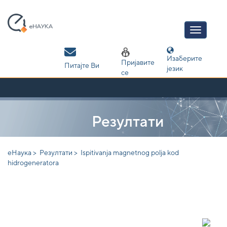
Skip
navigation
Изаберите
Пријавите
Питајте Ви
језик
се
Резултати
еНаука >
Резултати >
Ispitivanja magnetnog polja kod
hidrogeneratora