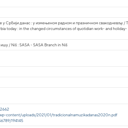
 у Србији данас : у измењеном радном и празничном свакодневљу / 
erbia today : in the changed circumstances of quotidian work- and holiday-
у / Niš : SASA - SASA Branch in Niš
/12662
s/wp-content/uploads/2021/01/tradicionalnamuzikadanas2020n.pdf
456789/194145