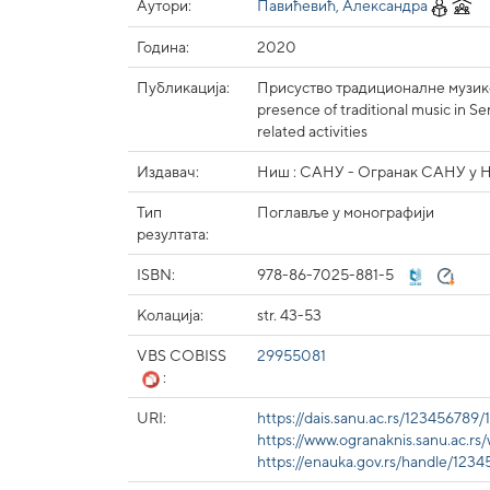
Аутори:
Павићевић, Александра
Година:
2020
Публикација:
Присуство традиционалне музике
presence of traditional music in S
related activities
Издавач:
Ниш : САНУ - Огранак САНУ у Ниш
Тип
Поглавље у монографији
резултата:
ISBN:
978-86-7025-881-5
Колација:
str. 43-53
VBS COBISS
29955081
:
URI:
https://dais.sanu.ac.rs/123456789
https://www.ogranaknis.sanu.ac.r
https://enauka.gov.rs/handle/123