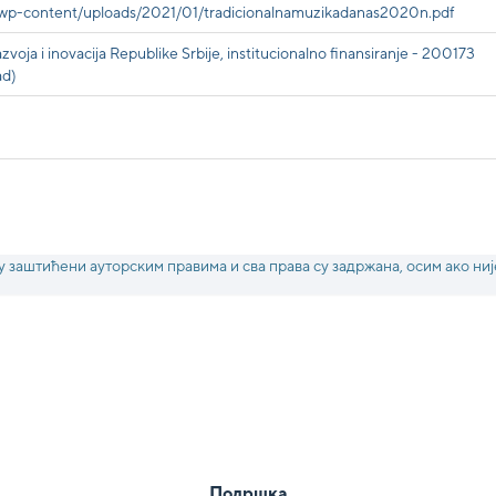
s/wp-content/uploads/2021/01/tradicionalnamuzikadanas2020n.pdf
voja i inovacija Republike Srbije, institucionalno finansiranje - 200173
ad)
у заштићени ауторским правима и сва права су задржана, осим ако ниј
Подршка