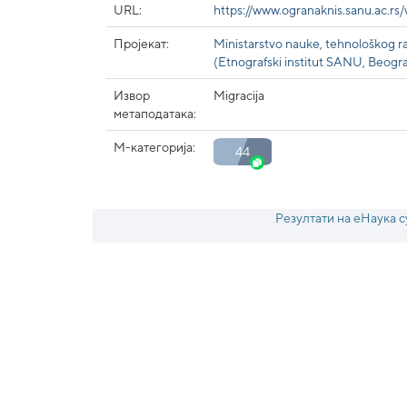
URL:
https://www.ogranaknis.sanu.ac.r
Пројекат:
Ministarstvo nauke, tehnološkog raz
(Etnografski institut SANU, Beogr
Извор
Migracija
метаподатака:
М-категорија:
44
Резултати на еНаука с