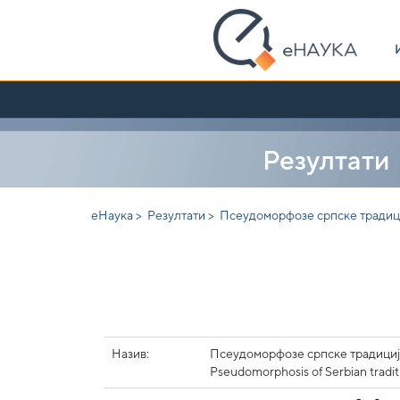
Skip
navigation
Резултати
еНаука >
Резултати >
Псеудоморфозе српске традици
Назив:
Псеудоморфозе српске традициј
Pseudomorphosis of Serbian traditi