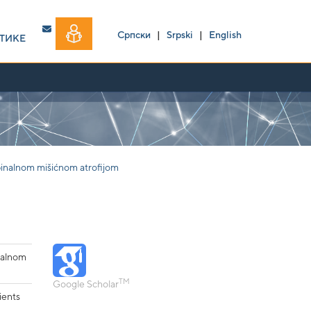
Српски
|
Srpski
|
English
ТИКЕ
spinalnom mišićnom atrofijom
inalnom
TM
Google Scholar
ients