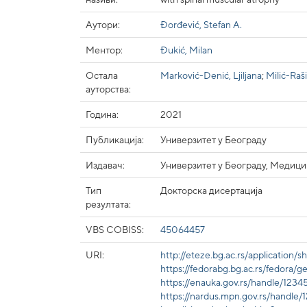
Аутори:
Đorđević, Stefan A.
Ментор:
Đukić, Milan
Остала
Marković-Denić, Ljiljana
;
Milić-Raš
ауторства:
Година:
2021
Публикација:
Универзитет у Београду
Издавач:
Универзитет у Београду, Медици
Тип
Докторска дисертација
резултата:
VBS COBISS:
45064457
URI:
http://eteze.bg.ac.rs/application
https://fedorabg.bg.ac.rs/fedora
https://enauka.gov.rs/handle/123
https://nardus.mpn.gov.rs/handle