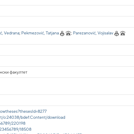
ić, Vedrana
;
Pekmezović, Tatjana
;
Parezanović, Vojisalav
нски факултет
/showtheses?thesesId=8277
/get/o:24038/bdef:Content/download
456789/220198
/123456789/18508