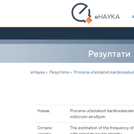
Skip
navigation
Резултати
еНаука >
Резултати >
Procena učestalosti kardiovaskul
Назив:
Procena učestalosti kardiovaskular
mišićnom atrofijom
Остали
The estimation of the frequency of
називи:
with spinal muscular atrophy