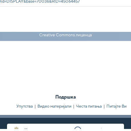
command=DISPLAY&base=70036&RID=45064457
Creative Commons лиценца
Подршка
Упутства
|
Видео материјали
|
Честа питања
|
Питајте Ви
Министарство науке, технолошког