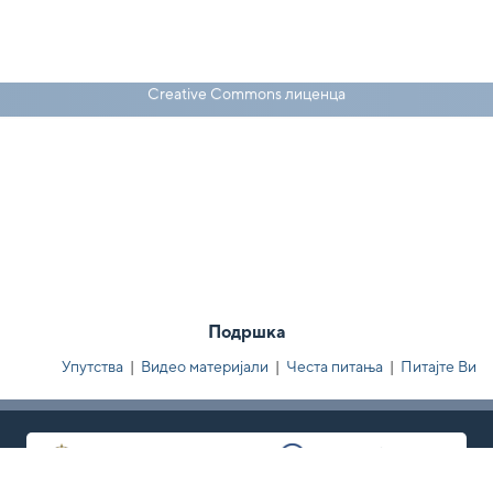
Creative Commons лиценца
Подршка
Упутства
|
Видео материјали
|
Честа питања
|
Питајте Ви
Министарство науке, технолошког
развоја и иновација