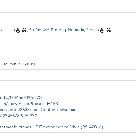
k, Milan
;
Stefanović, Predrag
;
Nemoda, Stevan
Машински факултет
handle/123456789/6870
cation/showtheses?thesesId=4102
edora/get/o:13683/bdef:Content/download
le/123456789/261330
termoelektrana u JP Elektroprivreda Srbije (RS-42010)