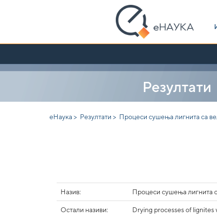
Skip
navigation
Резултати
еНаука >
Резултати >
Процеси сушења лигнита са ве
Назив:
Процеси сушења лигнита с
Остали називи:
Drying processes of lignites