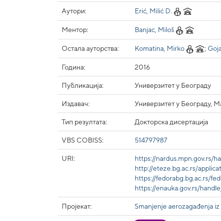
Аутори:
Erić, Milić D.
Ментор:
Banjac, Miloš
Остала ауторства:
Komatina, Mirko
;
Goja
Година:
2016
Публикација:
Универзитет у Београду
Издавач:
Универзитет у Београду, 
Тип резултата:
Докторска дисертација
VBS COBISS:
514797987
URI:
https://nardus.mpn.gov.rs/
http://eteze.bg.ac.rs/appli
https://fedorabg.bg.ac.rs/f
https://enauka.gov.rs/hand
Пројекат:
Smanjenje aerozagađenja iz 