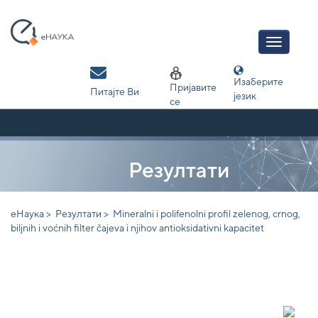
Skip
navigation
Изаберите
Пријавите
Питајте Ви
језик
се
Резултати
еНаука >
Резултати >
Mineralni i polifenolni profil zelenog, crnog,
biljnih i voćnih filter čajeva i njihov antioksidativni kapacitet