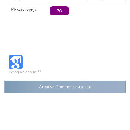
М-категорија:
70
TM
Google Scholar
Creative Commons лиценца