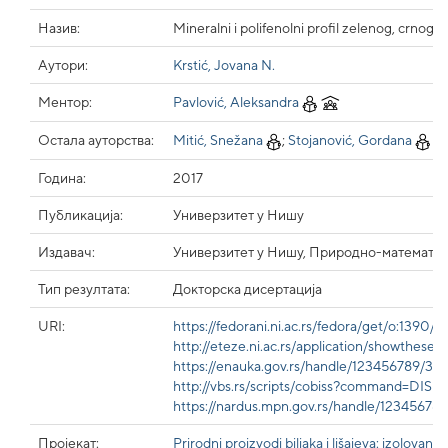
Назив:
Mineralni i polifenolni profil zelenog, crnog, bi
Аутори:
Krstić, Jovana N.
Ментор:
Pavlović, Aleksandra
Остала ауторства:
Mitić, Snežana
;
Stojanović, Gordana
Година:
2017
Публикација:
Универзитет у Нишу
Издавач:
Универзитет у Нишу, Природно-математич
Тип резултата:
Докторска дисертација
URI:
https://fedorani.ni.ac.rs/fedora/get/o:1390
http://eteze.ni.ac.rs/application/showthese
https://enauka.gov.rs/handle/123456789/3
http://vbs.rs/scripts/cobiss?command=D
https://nardus.mpn.gov.rs/handle/12345678
Пројекат:
Prirodni proizvodi biljaka i lišajeva: izolovanj