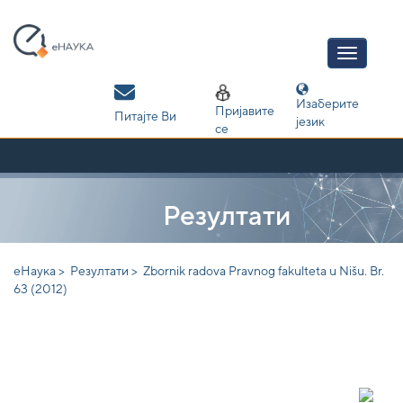
Skip
navigation
Изаберите
Пријавите
Питајте Ви
језик
се
Резултати
еНаука >
Резултати >
Zbornik radova Pravnog fakulteta u Nišu. Br.
63 (2012)