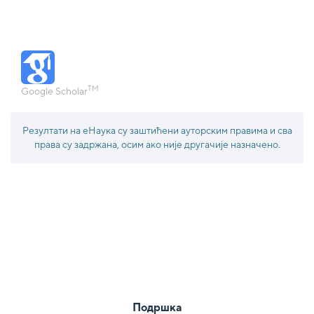
TM
Google Scholar
Резултати на еНаука су заштићени ауторским правима и сва
права су задржана, осим ако није другачије назначено.
Подршка