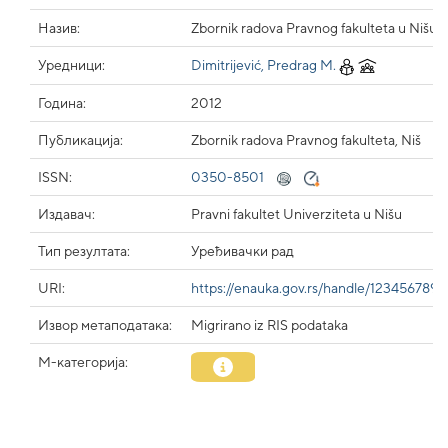
Назив:
Zbornik radova Pravnog fakulteta u Nišu. 
Уредници:
Dimitrijević, Predrag M.
Година:
2012
Публикација:
Zbornik radova Pravnog fakulteta, Niš
ISSN:
0350-8501
Издавач:
Pravni fakultet Univerziteta u Nišu
Тип резултата:
Уређивачки рад
URI:
https://enauka.gov.rs/handle/123456789
Извор метаподатака:
Migrirano iz RIS podataka
М-категорија: