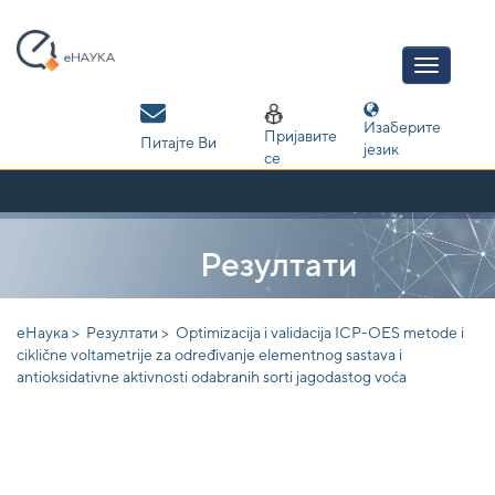
Skip
navigation
Изаберите
Пријавите
Питајте Ви
језик
се
Резултати
еНаука >
Резултати >
Optimizacija i validacija ICP-OES metode i
ciklične voltametrije za određivanje elementnog sastava i
antioksidativne aktivnosti odabranih sorti jagodastog voća