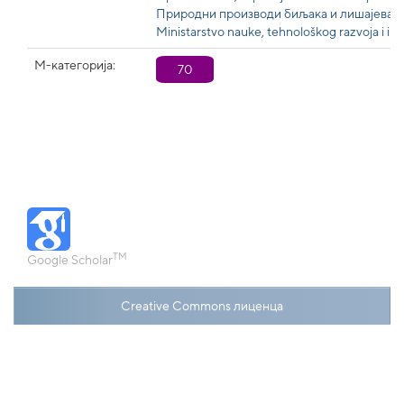
Природни производи биљака и лишајева: 
Ministarstvo nauke, tehnološkog razvoja i ino
М-категорија:
70
TM
Google Scholar
Creative Commons лиценца