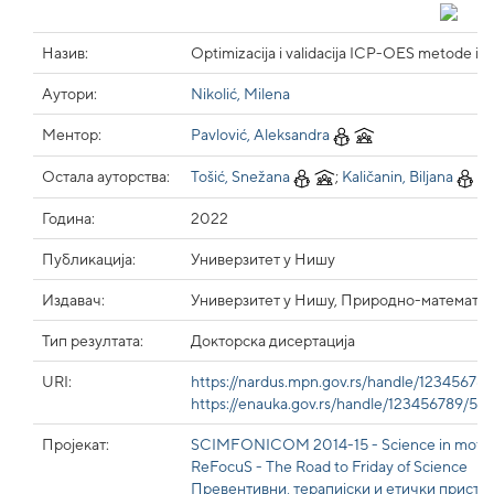
Назив:
Optimizacija i validacija ICP-OES metode i ci
Аутори:
Nikolić, Milena
Ментор:
Pavlović, Aleksandra
Остала ауторства:
Tošić, Snežana
;
Kaličanin, Biljana
Година:
2022
Публикација:
Универзитет у Нишу
Издавач:
Универзитет у Нишу, Природно-математич
Тип резултата:
Докторска дисертација
URI:
https://nardus.mpn.gov.rs/handle/123456789
https://enauka.gov.rs/handle/123456789/59
Пројекат:
SCIMFONICOM 2014-15 - Science in motion 
ReFocuS - The Road to Friday of Science
Превентивни, терапијски и етички прист