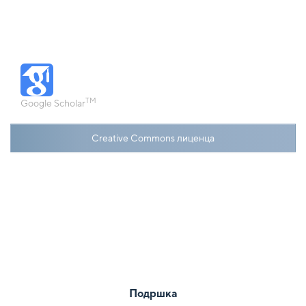
TM
Google Scholar
Creative Commons лиценца
Подршка