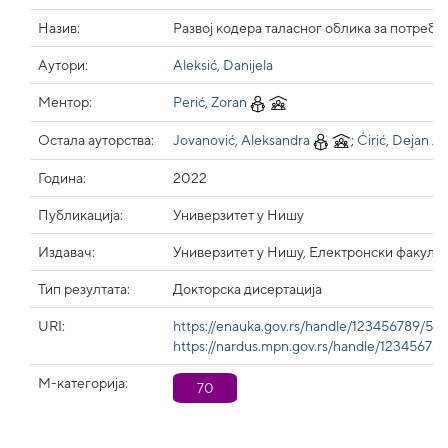
Назив:
Развој кодера таласног облика за потреб
Аутори:
Aleksić, Danijela
Ментор:
Perić, Zoran
Остала ауторства:
Jovanović, Aleksandra
;
Ćirić, Dejan
Година:
2022
Публикација:
Универзитет у Нишу
Издавач:
Универзитет у Нишу, Електронски факулте
Тип резултата:
Докторска дисертација
URI:
https://enauka.gov.rs/handle/123456789/59
https://nardus.mpn.gov.rs/handle/123456789
М-категорија:
70