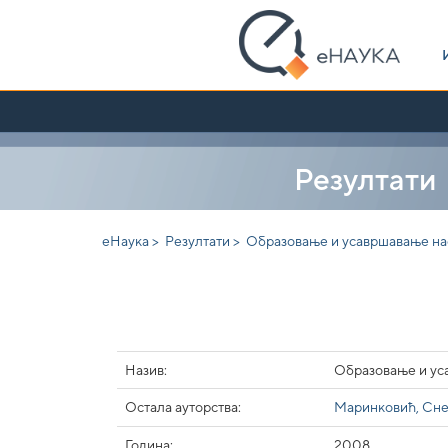
Skip
navigation
Резултати
еНаука >
Резултати >
Образовање и усавршавање нас
Назив:
Образовање и ус
Остала ауторства:
Маринковић, Сн
Година:
2008