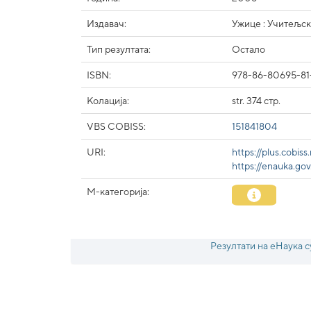
Издавач:
Ужице : Учитељск
Тип резултата:
Остало
ISBN:
978-86-80695-81
Колација:
str. 374 стр.
VBS COBISS:
151841804
URI:
https://plus.cobis
https://enauka.g
М-категорија:
Резултати на еНаука с