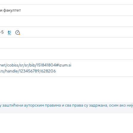
и факултет
-5
s.net/cobiss/sr/sr/bib/151841804#izum.si
ov.rs/handle/123456789/628206
у заштићени ауторским правима и сва права су задржана, осим ако ниј