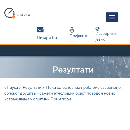
Skip
navigation
Изаберите
Пријавите
Питајте Ви
језик
се
Резултати
еНаука >
Резултати >
Неки од основних проблема савременог
српског друштва – сажети етнолошки осврт поводом нових
истраживања у општини Пријепоље