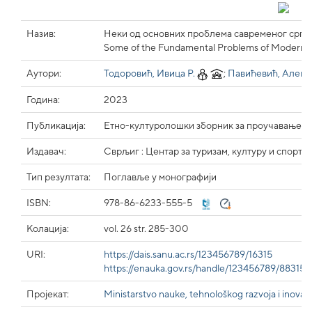
Назив:
Неки од основних проблема савременог српс
Some of the Fundamental Problems of Modern Ser
Аутори:
Тодоровић, Ивица Р.
;
Павићевић, Алекс
Година:
2023
Публикација:
Етно-културолошки зборник за проучавање кул
Издавач:
Сврљиг : Центар за туризам, културу и спорт
Тип резултата:
Поглавље у монографији
ISBN:
978-86-6233-555-5
Колација:
vol. 26 str. 285-300
URI:
https://dais.sanu.ac.rs/123456789/16315
https://enauka.gov.rs/handle/123456789/883153
Пројекат:
Ministarstvo nauke, tehnološkog razvoja i inovaci