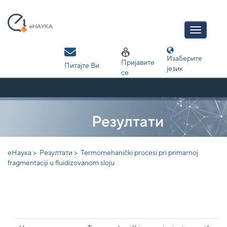
Skip
navigation
Изаберите
Пријавите
Питајте Ви
језик
се
Резултати
еНаука >
Резултати >
Termomehanički procesi pri primarnoj
fragmentaciji u fluidizovanom sloju