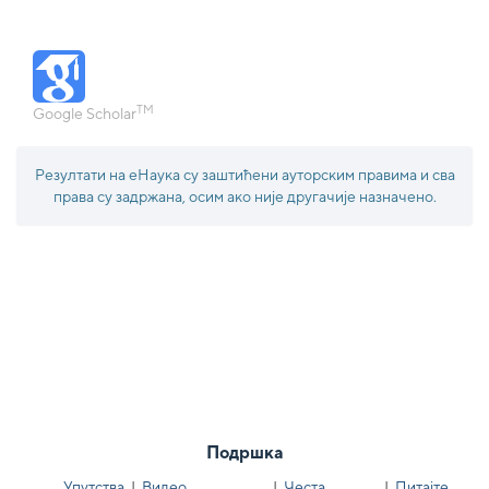
TM
Google Scholar
Резултати на еНаука су заштићени ауторским правима и сва
права су задржана, осим ако није другачије назначено.
Подршка
Упутства
|
Видео
|
Честа
|
Питајте