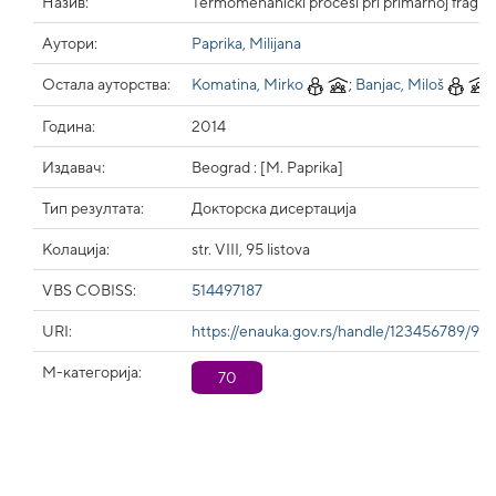
Назив:
Termomehanički procesi pri primarnoj fragmen
Аутори:
Paprika, Milijana
Остала ауторства:
Komatina, Mirko
;
Banjac, Miloš
;
Година:
2014
Издавач:
Beograd : [M. Paprika]
Тип резултата:
Докторска дисертација
Колација:
str. VIII, 95 listova
VBS COBISS:
514497187
URI:
https://enauka.gov.rs/handle/123456789/90
М-категорија:
70