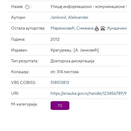
Назив
:
Утицај информационо - комуникационе тех
Аутори:
Janković, Aleksandar
Остала ауторства:
Маринковић, Снежана
;
Кундачина,
Година:
2012
Издавач:
Крагујевац : [А. Јанковић]
Тип резултата:
Докторска дисертација
Колација:
str. 314 листова
VBS COBISS:
518513813
URI:
https://enauka.gov.rs/handle/123456789/912
М-категорија:
70