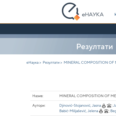
Skip
navigation
Резултати
еНаука >
Резултати >
MINERAL COMPOSITION OF 
Назив:
MINERAL COMPOSITION OF ME
Аутори:
Djinović-Stojanović, Jasna
;
J
Babić-Milijašević, Jelena
;
Beg