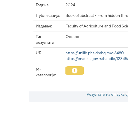
Година:
2024
Публикација:
Book of abstract - From hidden thre
Издавач:
Faculty of Agriculture and Food Sci
Тип
Остало
резултата:
URI:
https://unilib.phaidrabg.rs/o:6480
https://enauka.gov.rs/handle/123
М-
категорија:
Резултати на еНаука с