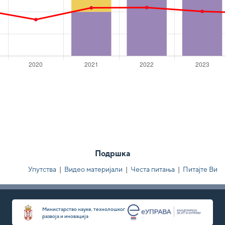
Подршка
Упутства
|
Видео материјали
|
Честа питања
|
Питајте Ви
Министарство науке, технолошког
развоја и иновација