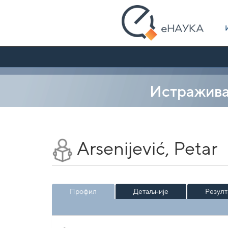
Skip
navigation
Истражив
Arsenijević, Petar
Профил
Детаљније
Резулт