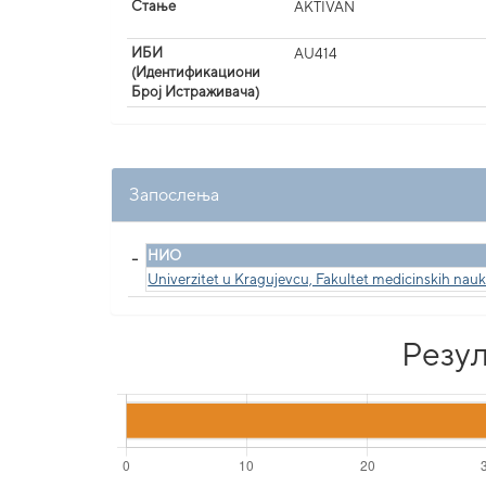
Стање
AKTIVAN
ИБИ
AU414
(Идентификациони
Број Истраживача)
Запослења
_
НИО
Univerzitet u Kragujevcu, Fakultet medicinskih nau
Резул