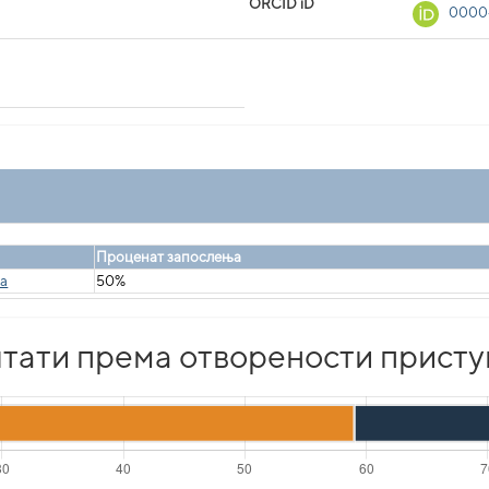
ORCID iD
0000-
Проценат запослења
ka
50%
тати према отворености присту