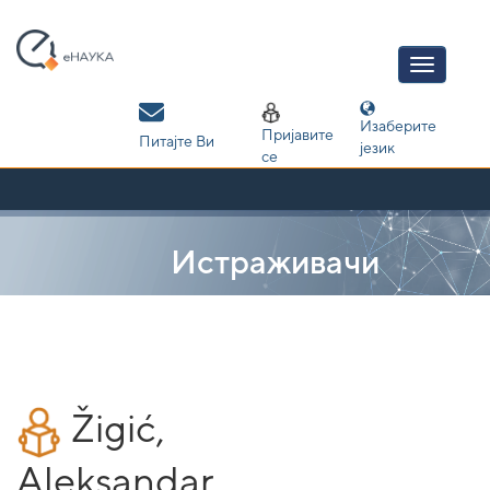
Skip
navigation
Изаберите
Пријавите
Питајте Ви
језик
се
Истраживачи
Žigić,
Aleksandar