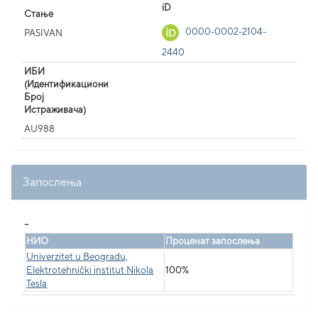
iD
Стање
0000-0002-2104-
PASIVAN
2440
ИБИ
(Идентификациони
Број
Истраживача)
AU988
Запослења
_
НИО
Проценат запослења
Univerzitet u Beogradu,
Elektrotehnički institut Nikola
100%
Tesla