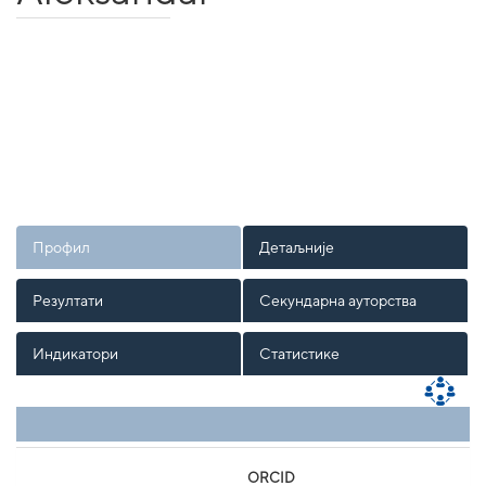
Профил
Детаљније
Резултати
Секундарна ауторства
Индикатори
Статистике
ORCID