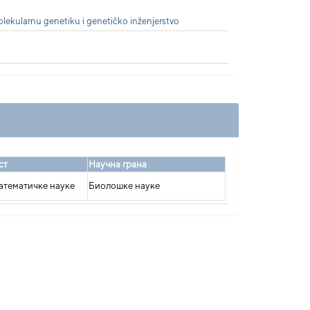
olekularnu genetiku i genetičko inženjerstvo
ст
Научна грана
тематичке науке
Биолошке науке