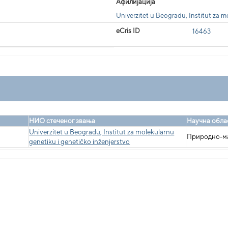
Афилијација
Univerzitet u Beogradu, Institut za m
eCris ID
16463
НИО стеченог звања
Научна обла
Univerzitet u Beogradu, Institut za molekularnu
Природно-ма
genetiku i genetičko inženjerstvo