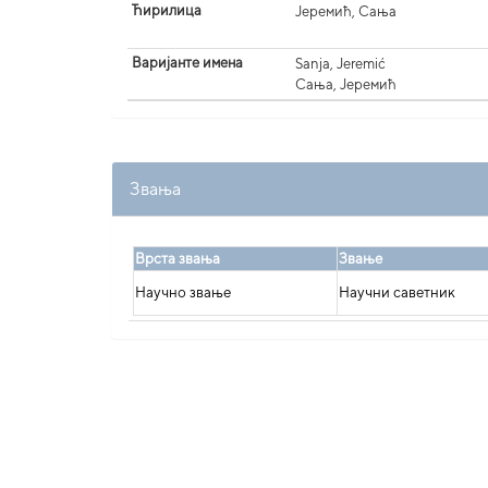
Ћирилица
Јеремић, Сања
Варијанте имена
Sanja, Jeremić
Сања, Јеремић
Звања
Врста звања
Звање
Научно звање
Научни саветник