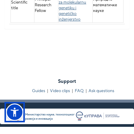
Scientific
za molekularnu
Research
математичке
title
genetiku i
Fellow
науке
genetičko
inženjerstvo
Support
Guides
|
Video clips
|
FAQ
|
Ask questions
Министарство науке, технолошког
развоја и иновација