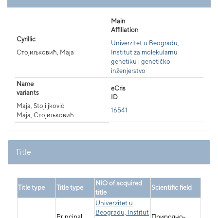
Main
Affiliation
Cyrillic
Univerzitet u Beogradu,
Стојиљковић, Маја
Institut za molekularnu
genetiku i genetičko
inženjerstvo
Name
eCris
variants
ID
Maja, Stojiljković
16541
Маја, Стојиљковић
Title
NIO of acquired
Title type
Title type
Scientific field
title
Univerzitet u
Beogradu, Institut
Principal
Природно-