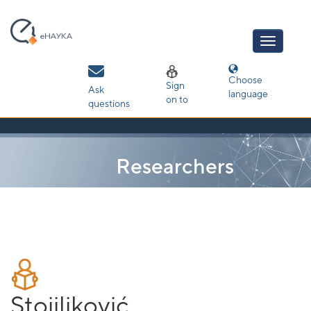
Skip
navigation
Choose
Sign
Ask
language
on to
questions
Researchers
Stojiljković,