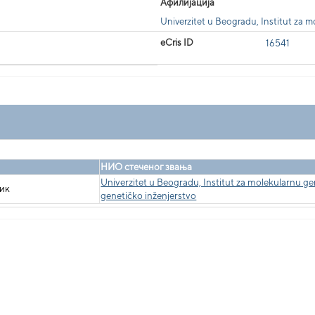
Афилијација
Univerzitet u Beogradu, Institut za m
eCris ID
16541
НИО стеченог звања
Univerzitet u Beogradu, Institut za molekularnu ge
ник
genetičko inženjerstvo