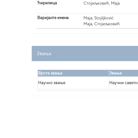
Ћирилица
Стојиљковић, Маја
Варијанте имена
Maja, Stojiljković
Маја, Стојиљковић
Звања
Врста звања
Звање
Научно звање
Научни савет