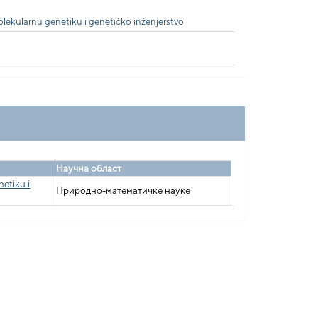
olekularnu genetiku i genetičko inženjerstvo
Научна област
netiku i
Природно-математичке науке