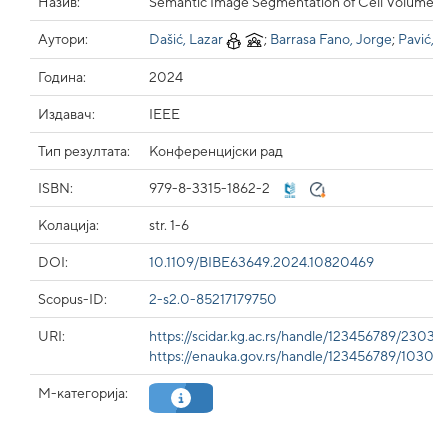
Назив:
Semantic Image Segmentation of Cell Volumes 
Аутори:
Dašić, Lazar
;
Barrasa Fano, Jorge
;
Pavić, 
Година:
2024
Издавач:
IEEE
Тип резултата:
Конференцијски рад
ISBN:
979-8-3315-1862-2
Колација:
str. 1-6
DOI:
10.1109/BIBE63649.2024.10820469
Scopus-ID:
2-s2.0-85217179750
URI:
https://scidar.kg.ac.rs/handle/123456789/23031
https://enauka.gov.rs/handle/123456789/10303
М-категорија: