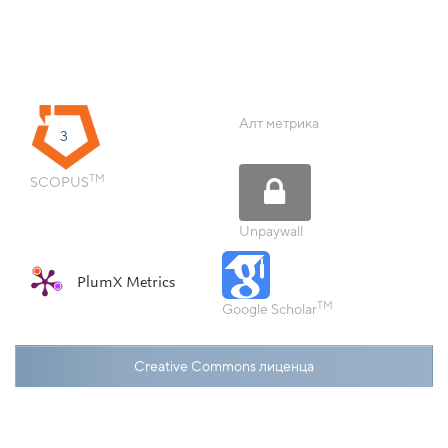
Алт метрика
3
TM
SCOPUS
Unpaywall
PlumX Metrics
TM
Google Scholar
Creative Commons лиценца