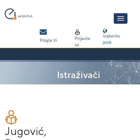
Skip
navigation
Izaberite
Prijavite
Pitajte Vi
jezik
se
Istraživači
Jugović,