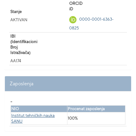
ORCID
iD
Stanje
0000-0001-6363-
AKTIVAN
0825
IBI
(Identifikacioni
Broj
Istraživača)
AA174
Zaposlenja
_
NIO
Procenat zaposlenja
Institut tehničkih nauka
100%
SANU