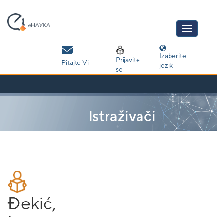
Skip
navigation
Izaberite
Prijavite
Pitajte Vi
jezik
se
Istraživači
Đekić,