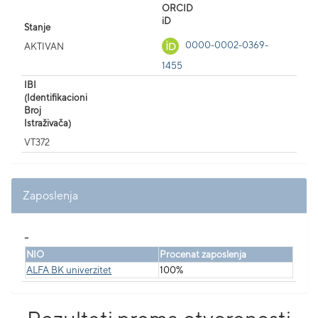
ORCID
iD
Stanje
0000-0002-0369-
AKTIVAN
1455
IBI
(Identifikacioni
Broj
Istraživača)
VT372
Zaposlenja
_
NIO
Procenat zaposlenja
ALFA BK univerzitet
100%